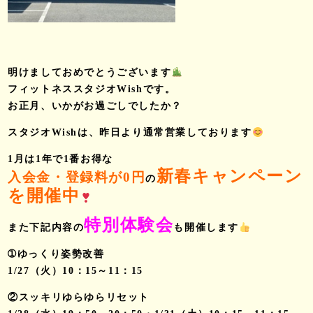
明けましておめでとうございます
フィットネススタジオWishです。
お正月、いかがお過ごしでしたか？
スタジオWishは、昨日より通常営業しております
1月は1年で1番お得な
新春キャンペーン
入会金・登録料が0円
の
を開催中
特別体験会
また下記内容の
も開催します
➀ゆっくり姿勢改善
1/27（火）10：15～11：15
②スッキリゆらゆらリセット