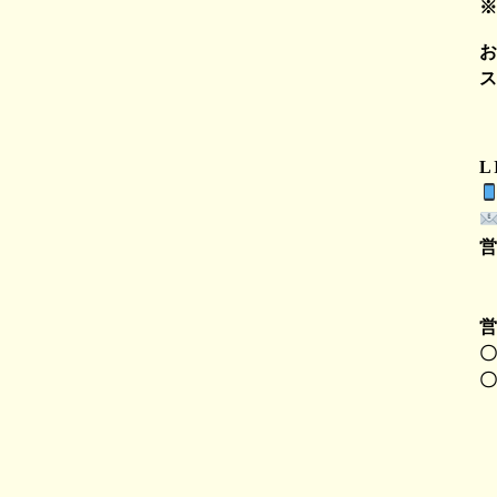
L
〇
〇