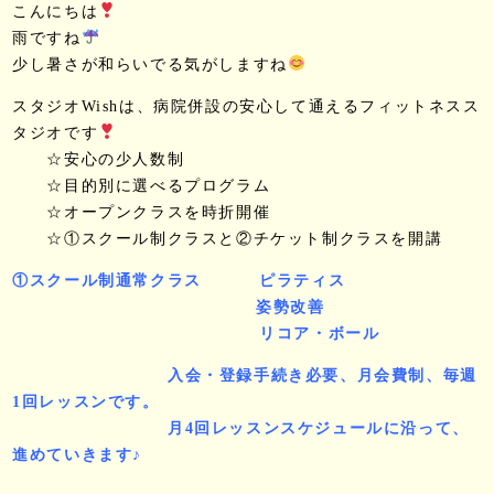
こんにちは
雨ですね
少し暑さが和らいでる気がしますね
スタジオWishは、病院併設の安心して通えるフィットネスス
タジオです
☆安心の少人数制
☆目的別に選べるプログラム
☆オープンクラスを時折開催
☆①スクール制クラスと②チケット制クラスを開講
①スクール制通常クラス ピラティス
姿勢改善
リコア・ボール
入会・登録手続き必要、月会費制、毎週
1回レッスンです。
月4回レッスンスケジュールに沿って、
進めていきます♪